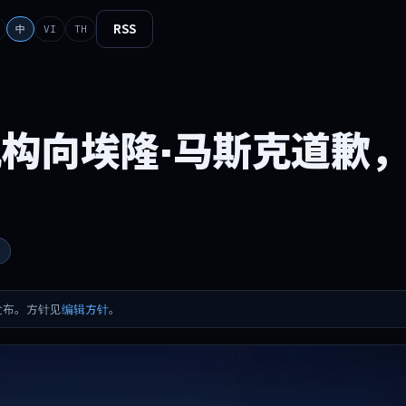
RSS
中
VI
TH
构向埃隆·马斯克道歉
后发布。方针见
编辑方针
。