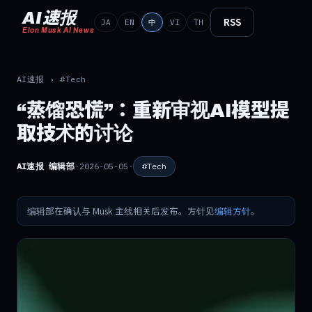
AI速报
RSS
JA
EN
中
VI
TH
Elon Musk AI News
AI速报
›
#Tech
“蒸馏恐慌”：重新审视AI模型提
取技术的讨论
AI速报 编辑部
·
2026-05-05
·
#Tech
编辑部在确认与 Musk 主线相关后发布。方针见
编辑方针
。