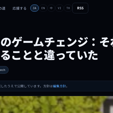
の道
応援する
RSS
JA
EN
中
VI
TH
ーのゲームチェンジ：そ
いることと違っていた
ech
確認したうえで公開しています。方針は
編集方針
。