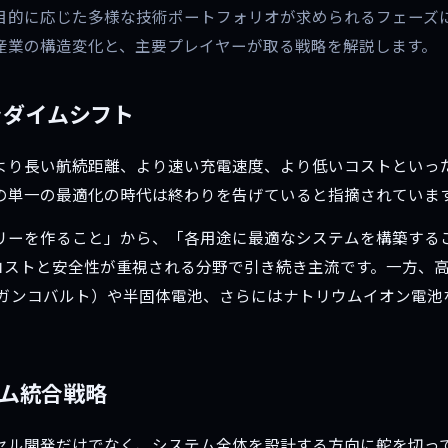
目的に応じた多様な技術ポートフォリオが求められるフェーズ
産業の構造変化と、主要プレイヤーが取る戦略を解説します。
ラダイムシフト
より長い航続距離、より速い充電速度、より低いコストといっ
の単一の最適化の時代は終わりを告げていると指摘されていま
リーを作ること」から、「各用途に最適なシステムを構築する
はコストと安全性が重視される分野で引き続き主流です。一方、
ンガンコバルト）や半固体電池、さらにはナトリウムイオン電池
テム統合戦略
セル開発だけでなく、システム全体を設計する方向に舵を切って