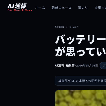
AI速報
ホーム
最新ニュース
道のり
火星へ
Elon Musk AI News
AI速報
›
#Tech
バッテリ
が思って
AI速報 編集部
·
2026年05月03日
·
#T
編集部が Musk 本線との関連を